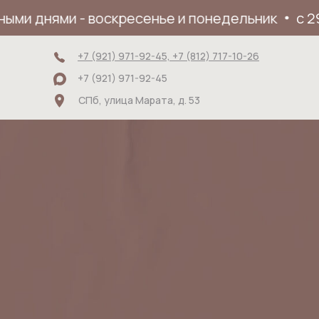
и днями - воскресенье и понедельник
с 29.06
+7 (921) 971-92-45, +7 (812) 717-10-26
+7 (921) 971-92-45
СПб, улица Марата, д. 53