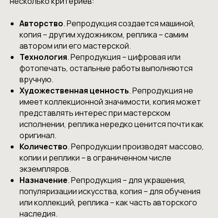
несколько критериев:
Авторство
. Репродукция создается машиной,
копия – другим художником, реплика – самим
автором или его мастерской.
Технология
. Репродукция – цифровая или
фотопечать, остальные работы выполняются
вручную.
Художественная ценность
. Репродукция не
имеет коллекционной значимости, копия может
представлять интерес при мастерском
исполнении, реплика нередко ценится почти как
оригинал.
Количество
. Репродукции производят массово,
копии и реплики – в ограниченном числе
экземпляров.
Назначение
. Репродукция – для украшения,
популяризации искусства, копия – для обучения
или коллекций, реплика – как часть авторского
наследия.