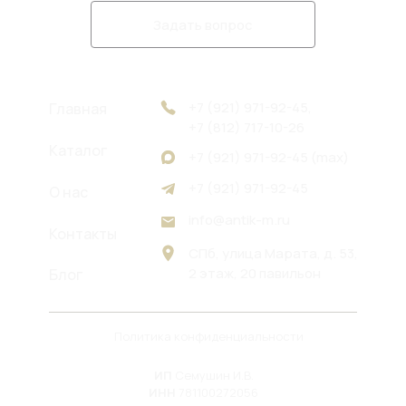
Задать вопрос
+7 (921) 971-92-45,
Главная
+7 (812) 717-10-26
Каталог
+7 (921) 971-92-45 (max)
+7 (921) 971-92-45
О нас
info@antik-m.ru
Контакты
СПб, улица Марата, д. 53,
2 этаж, 20 павильон
Блог
Политика конфиденциальности
ИП
Семушин И.В.
ИНН
781100272056