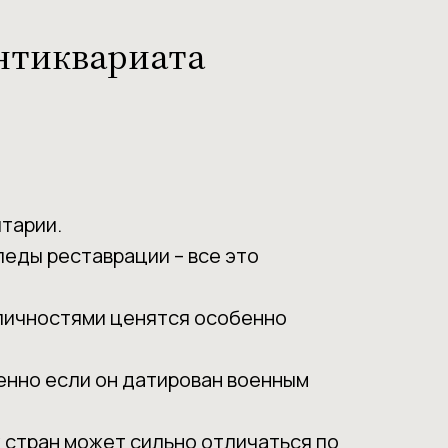
антиквариата
тарии.
еды реставрации – все это
 личностями ценятся особенно
енно если он датирован военным
х стран может сильно отличаться по