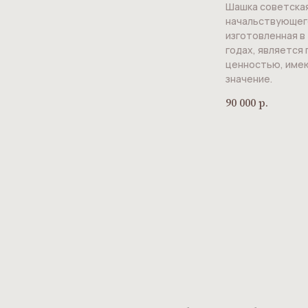
Шашка советска
начальствующего
изготовленная в
годах, является
ценностью, име
значение.
90 000
р.