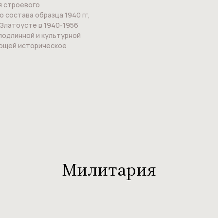
я строевого
 состава образца 1940 гг,
 Златоусте в 1940-1956
 подлинной и культурной
ющей историческое
Милитария