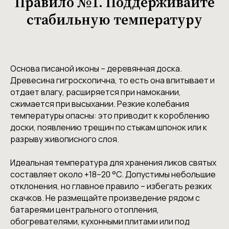
Правило №1. Поддерживайте
стабильную температуру
Основа писаной иконы – деревянная доска.
Древесина гигроскопична, то есть она впитывает и
отдает влагу, расширяется при намокании,
сжимается при высыхании. Резкие колебания
температуры опасны: это приводит к короблению
доски, появлению трещин по стыкам шпонок или к
разрыву живописного слоя.
Идеальная температура для хранения ликов святых
составляет около +18–20 °C. Допустимы небольшие
отклонения, но главное правило – избегать резких
скачков. Не размещайте произведение рядом с
батареями центрального отопления,
обогревателями, кухонными плитами или под