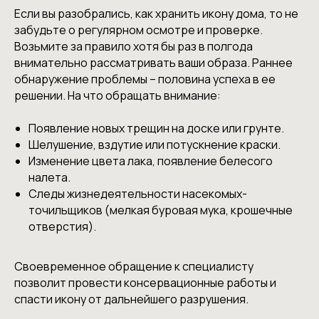
Если вы разобрались, как хранить икону дома, то не
забудьте о регулярном осмотре и проверке.
Возьмите за правило хотя бы раз в полгода
внимательно рассматривать ваши образа. Раннее
обнаружение проблемы – половина успеха в ее
решении. На что обращать внимание:
Появление новых трещин на доске или грунте.
Шелушение, вздутие или потускнение краски.
Изменение цвета лака, появление белесого
налета.
Следы жизнедеятельности насекомых-
точильщиков (мелкая буровая мука, крошечные
отверстия).
Своевременное обращение к специалисту
позволит провести консервационные работы и
спасти икону от дальнейшего разрушения.