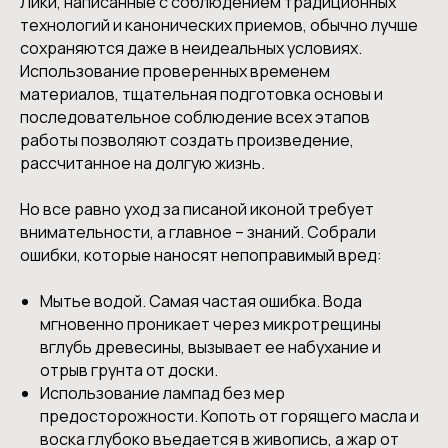
Лики, написанные с соблюдением традиционных
технологий и канонических приемов, обычно лучше
сохраняются даже в неидеальных условиях.
Использование проверенных временем
материалов, тщательная подготовка основы и
последовательное соблюдение всех этапов
работы позволяют создать произведение,
рассчитанное на долгую жизнь.
Но все равно уход за писаной иконой требует
внимательности, а главное – знаний. Собрали
ошибки, которые наносят непоправимый вред:
Мытье водой. Самая частая ошибка. Вода
мгновенно проникает через микротрещины
вглубь древесины, вызывает ее набухание и
отрыв грунта от доски.
Использование лампад без мер
предосторожности. Копоть от горящего масла и
воска глубоко въедается в живопись, а жар от