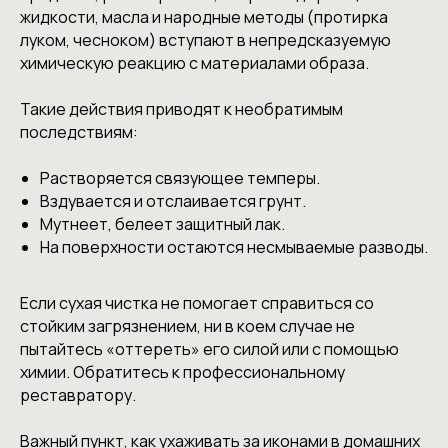
жидкости, масла и народные методы (протирка
луком, чесноком) вступают в непредсказуемую
химическую реакцию с материалами образа.
Такие действия приводят к необратимым
последствиям:
Растворяется связующее темперы.
Вздувается и отслаивается грунт.
Мутнеет, белеет защитный лак.
На поверхности остаются несмываемые разводы.
Если сухая чистка не помогает справиться со
стойким загрязнением, ни в коем случае не
пытайтесь «оттереть» его силой или с помощью
химии. Обратитесь к профессиональному
реставратору.
Важный пункт, как ухаживать за иконами в домашних