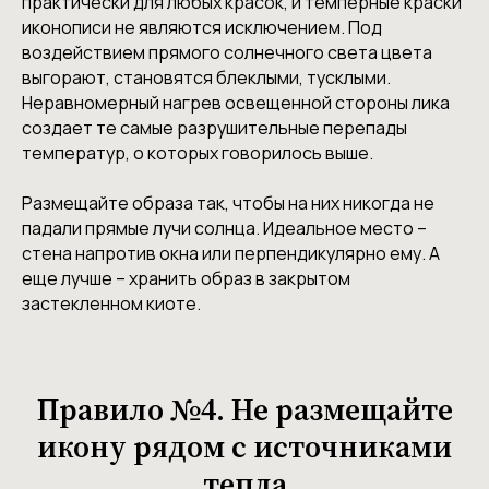
практически для любых красок, и темперные краски
иконописи не являются исключением. Под
воздействием прямого солнечного света цвета
выгорают, становятся блеклыми, тусклыми.
Неравномерный нагрев освещенной стороны лика
создает те самые разрушительные перепады
температур, о которых говорилось выше.
Размещайте образа так, чтобы на них никогда не
падали прямые лучи солнца. Идеальное место –
стена напротив окна или перпендикулярно ему. А
еще лучше – хранить образ в закрытом
застекленном киоте.
Правило №4. Не размещайте
икону рядом с источниками
тепла