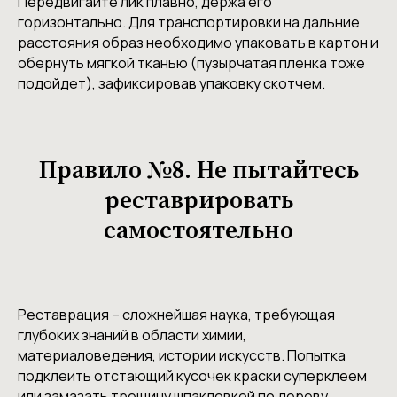
Передвигайте лик плавно, держа его
горизонтально. Для транспортировки на дальние
расстояния образ необходимо упаковать в картон и
обернуть мягкой тканью (пузырчатая пленка тоже
подойдет), зафиксировав упаковку скотчем.
Правило №8. Не пытайтесь
реставрировать
самостоятельно
Реставрация – сложнейшая наука, требующая
глубоких знаний в области химии,
материаловедения, истории искусств. Попытка
подклеить отстающий кусочек краски суперклеем
или замазать трещину шпаклевкой по дереву