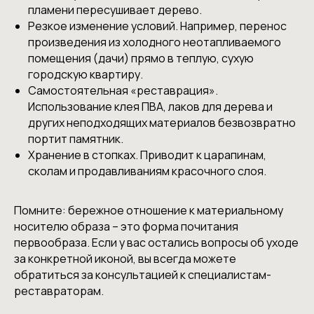
пламени пересушивает дерево.
Резкое изменение условий. Например, перенос
произведения из холодного неотапливаемого
помещения (дачи) прямо в теплую, сухую
городскую квартиру.
Самостоятельная «реставрация».
Использование клея ПВА, лаков для дерева и
других неподходящих материалов безвозвратно
портит памятник.
Хранение в стопках. Приводит к царапинам,
сколам и продавливаниям красочного слоя.
Помните: бережное отношение к материальному
носителю образа – это форма почитания
первообраза. Если у вас остались вопросы об уходе
за конкретной иконой, вы всегда можете
обратиться за консультацией к специалистам-
реставраторам.