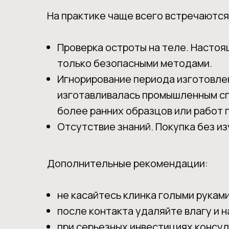
На практике чаще всего встречаютс
Проверка остроты на теле. Насто
только безопасными методами.
Игнорирование периода изготовлени
изготавливалась промышленным спо
более ранних образцов или работ 
Отсутствие знаний. Покупка без и
Дополнительные рекомендации:
не касайтесь клинка голыми рукам
после контакта удаляйте влагу и н
при серьезных инвестициях консу