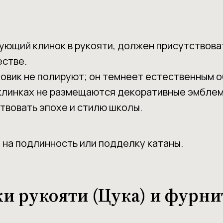
ующий клинок в рукояти, должен присутствова
естве.
товик не полируют; он темнеет естественным о
 клинках не размещаются декоративные эмблем
твовать эпохе и стилю школы.
 на подлинность или подделку катаны.
ки рукояти (Цука) и фурни