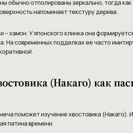
ны обычно отполированы зеркально, тогда как
оверхность напоминает текстуру дерева.
и – хамон. У японского клинка она формирует
ча. На современных подделках ее часто имити
коративной.
востовика (Накаго) как пас
меча поможет изучение хвостовика (Накаго). 
ая патина времени.