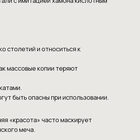
тали с имитацией хамона кислотным
ко столетий и относиться к
как массовые копии теряют
катами.
огут быть опасны при использовании.
няя «красота» часто маскирует
ского меча.