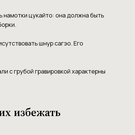
ь намотки цукайто: она должна быть
борки.
исутствовать шнур сагэо. Его
ли с грубой гравировкой характерны
их избежать