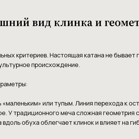
шний вид клинка и геоме
льных критериев. Настоящая катана не бывает 
ультурное происхождение.
араметры:
 «маленьким» или тупым. Линия перехода к ост
ое. У традиционного меча сложная геометрия 
вдоль обуха облегчает клинок и влияет на гиб