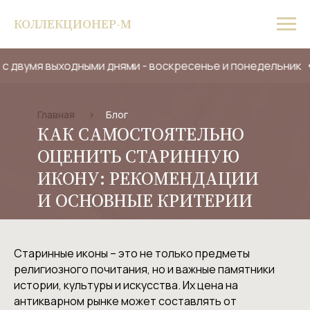
КОЛЛЕКЦИОНЕР-М
умя выходными днями - воскресенье и понедельник
с 29
Главная
>
Блог
КАК САМОСТОЯТЕЛЬНО
ОЦЕНИТЬ СТАРИННУЮ
ИКОНУ: РЕКОМЕНДАЦИИ
И ОСНОВНЫЕ КРИТЕРИИ
Старинные иконы – это не только предметы
религиозного почитания, но и важные памятники
истории, культуры и искусства. Их цена на
антикварном рынке может составлять от