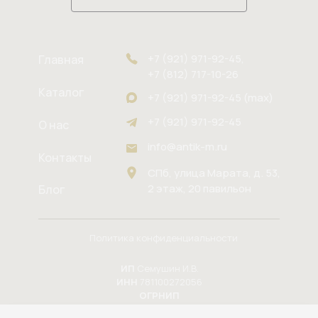
+7 (921) 971-92-45,
Главная
+7 (812) 717-10-26
Каталог
+7 (921) 971-92-45 (max)
+7 (921) 971-92-45
О нас
info@antik-m.ru
Контакты
СПб, улица Марата, д. 53,
2 этаж, 20 павильон
Блог
Политика конфиденциальности
ИП
Семушин И.В.
ИНН
781100272056
ОГРНИП
324784700164937