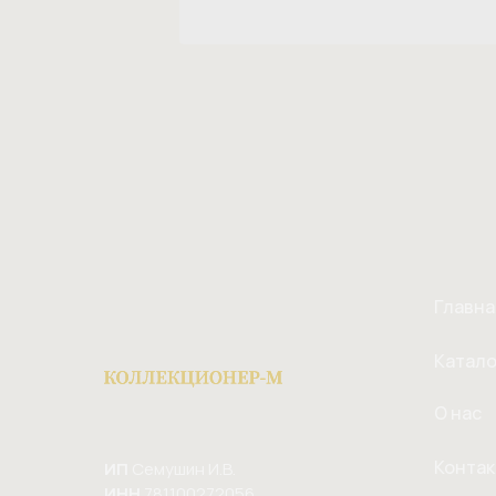
Главна
Катало
О нас
Конта
ИП
Семушин И.В.
ИНН
781100272056