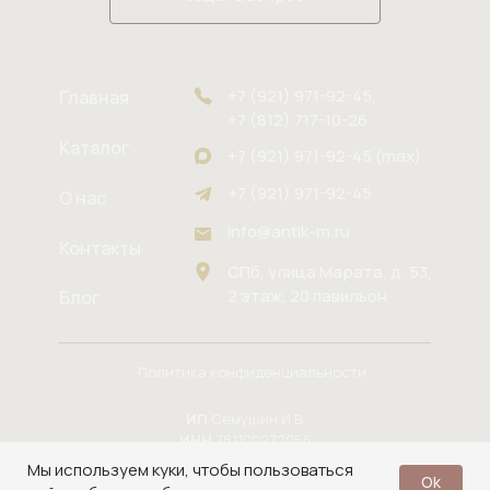
+7 (921) 971-92-45,
Главная
+7 (812) 717-10-26
Каталог
+7 (921) 971-92-45 (max)
+7 (921) 971-92-45
О нас
info@antik-m.ru
Контакты
СПб, улица Марата, д. 53,
2 этаж, 20 павильон
Блог
Политика конфиденциальности
ИП
Семушин И.В.
ИНН
781100272056
ОГРНИП
Мы используем куки, чтобы пользоваться
Ok
324784700164937