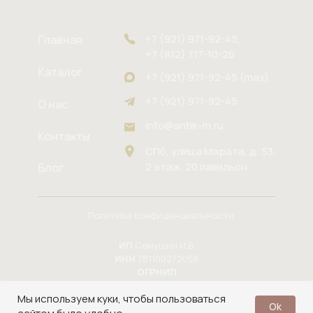
+7 (921) 971-92-45,
Главная
+7 (812) 717-10-26
Каталог
+7 (921) 971-92-45 (max)
+7 (921) 971-92-45
О нас
info@antik-m.ru
Контакты
СПб, улица Марата, д. 53,
2 этаж, 20 павильон
Блог
Политика конфиденциальности
ИП
Семушин И.В.
ИНН
781100272056
ОГРНИП
324784700164937
Мы используем куки, чтобы пользоваться
в 2025
Юлия Ковалёва
Ok
Сайт разработала