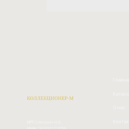
Главна
Катало
О нас
Конта
ИП
Семушин И.В.
ИНН
781100272056