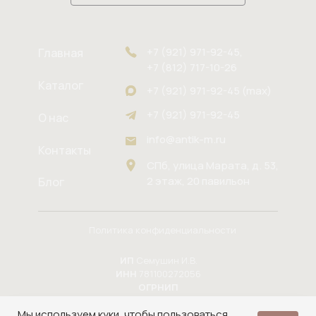
+7 (921) 971-92-45,
Главная
+7 (812) 717-10-26
Каталог
+7 (921) 971-92-45 (max)
+7 (921) 971-92-45
О нас
info@antik-m.ru
Контакты
СПб, улица Марата, д. 53,
2 этаж, 20 павильон
Блог
Политика конфиденциальности
ИП
Семушин И.В.
ИНН
781100272056
ОГРНИП
324784700164937
Мы используем куки, чтобы пользоваться