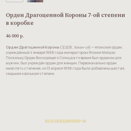
Орден Драгоценной Короны 7-ой степени
в коробке
46 000
р.
Орден Драгоценной Короны
(宝冠章,
Хокан-сё
) — японский орден,
учреждённый 4 января 1888 года императором Японии Мэйдзи.
Поскольку Орден Восходящего Солнца в то время был орденом для
мужчин, был учреждён орден для женщин. Первоначально орден
имел пять степеней, но 13 апреля 1896 года были добавлены шестая,
седьмая и восьмая степени.