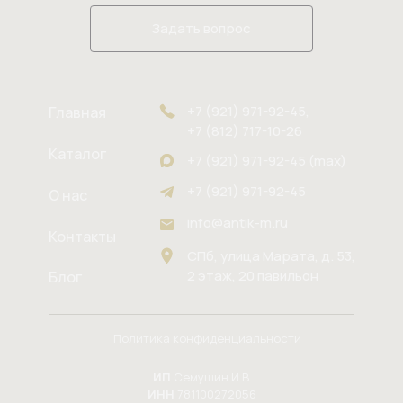
Задать вопрос
+7 (921) 971-92-45,
Главная
+7 (812) 717-10-26
Каталог
+7 (921) 971-92-45 (max)
+7 (921) 971-92-45
О нас
info@antik-m.ru
Контакты
СПб, улица Марата, д. 53,
2 этаж, 20 павильон
Блог
Политика конфиденциальности
ИП
Семушин И.В.
ИНН
781100272056