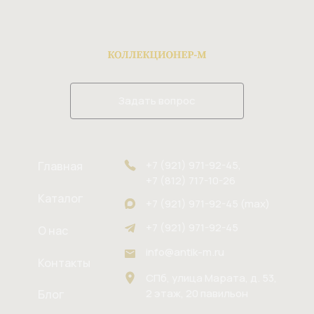
Задать вопрос
+7 (921) 971-92-45,
Главная
+7 (812) 717-10-26
Каталог
+7 (921) 971-92-45 (max)
+7 (921) 971-92-45
О нас
info@antik-m.ru
Контакты
СПб, улица Марата, д. 53,
2 этаж, 20 павильон
Блог