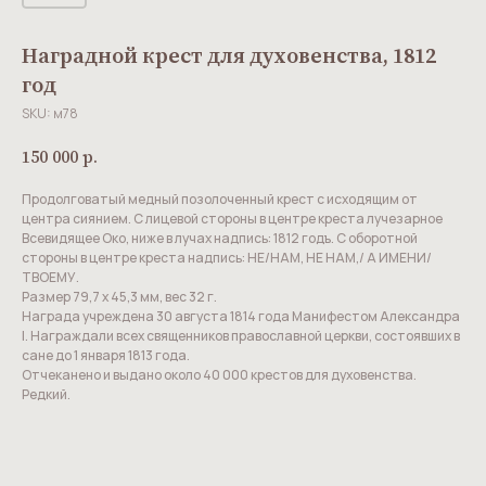
Наградной крест для духовенства, 1812
год
SKU:
м78
150 000
р.
Продолговатый медный позолоченный крест с исходящим от
центра сиянием. С лицевой стороны в центре креста лучезарное
Всевидящее Око, ниже в лучах надпись: 1812 годъ. С оборотной
стороны в центре креста надпись: НЕ/НАМ, НЕ НАМ,/ А ИМЕНИ/
ТВОЕМУ.
Размер 79,7 х 45,3 мм, вес 32 г.
Награда учреждена 30 августа 1814 года Манифестом Александра
I. Награждали всех священников православной церкви, состоявших в
сане до 1 января 1813 года.
Отчеканено и выдано около 40 000 крестов для духовенства.
Редкий.