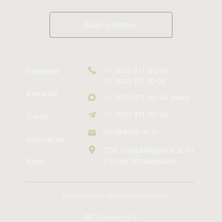
Задать вопрос
+7 (921) 971-92-45,
Главная
+7 (812) 717-10-26
Каталог
+7 (921) 971-92-45 (max)
+7 (921) 971-92-45
О нас
info@antik-m.ru
Контакты
СПб, улица Марата, д. 53,
2 этаж, 20 павильон
Блог
Политика конфиденциальности
ИП
Семушин И.В.