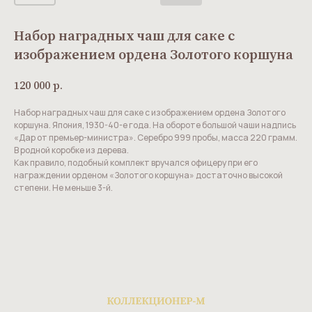
Набор наградных чаш для саке с
изображением ордена Золотого коршуна
120 000
р.
Набор наградных чаш для саке с изображением ордена Золотого
коршуна. Япония, 1930-40-е года. На обороте большой чаши надпись
«Дар от премьер-министра». Серебро 999 пробы, масса 220 грамм.
В родной коробке из дерева.
Как правило, подобный комплект вручался офицеру при его
награждении орденом «Золотого коршуна» достаточно высокой
степени. Не меньше 3-й.