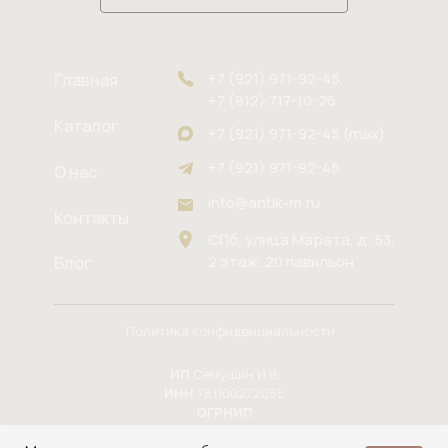
+7 (921) 971-92-45,
Главная
+7 (812) 717-10-26
Каталог
+7 (921) 971-92-45 (max)
+7 (921) 971-92-45
О нас
info@antik-m.ru
Контакты
СПб, улица Марата, д. 53,
2 этаж, 20 павильон
Блог
Политика конфиденциальности
ИП
Семушин И.В.
ИНН
781100272056
ОГРНИП
324784700164937