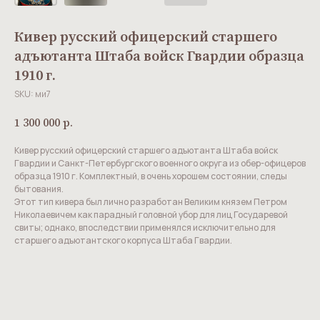
Кивер русский офицерский старшего
адъютанта Штаба войск Гвардии образца
1910 г.
SKU:
ми7
1 300 000
р.
Кивер русский офицерский старшего адъютанта Штаба войск
Гвардии и Санкт-Петербургского военного округа из обер-офицеров
образца 1910 г. Комплектный, в очень хорошем состоянии, следы
бытования.
Этот тип кивера был лично разработан Великим князем Петром
Николаевичем как парадный головной убор для лиц Государевой
свиты; однако, впоследствии применялся исключительно для
старшего адъютантского корпуса Штаба Гвардии.