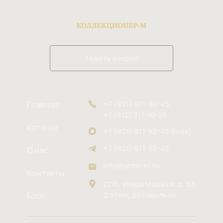
Задать вопрос
+7 (921) 971-92-45,
Главная
+7 (812) 717-10-26
Каталог
+7 (921) 971-92-45 (max)
+7 (921) 971-92-45
О нас
info@antik-m.ru
Контакты
СПб, улица Марата, д. 53,
2 этаж, 20 павильон
Блог