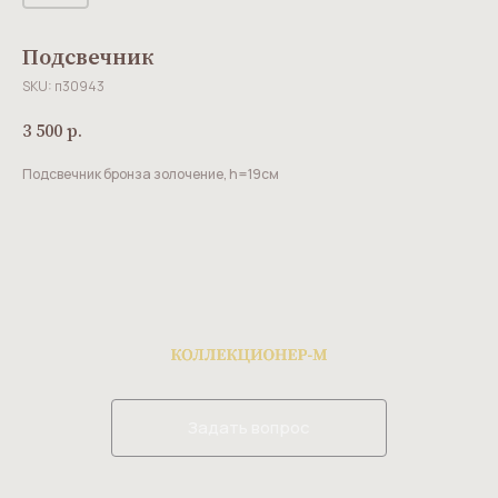
Подсвечник
SKU:
п30943
3 500
р.
Подсвечник бронза золочение, h=19см
Задать вопрос