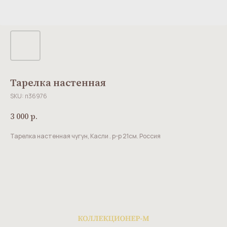
Тарелка настенная
SKU:
п36976
3 000
р.
Тарелка настенная чугун, Касли . р-р 21см. Россия