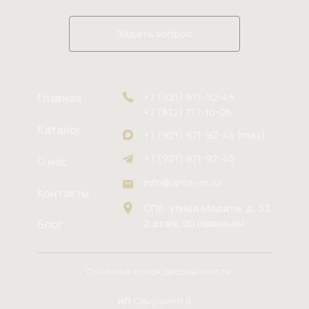
Задать вопрос
+7 (921) 971-92-45,
Главная
+7 (812) 717-10-26
Каталог
+7 (921) 971-92-45 (max)
+7 (921) 971-92-45
О нас
info@antik-m.ru
Контакты
СПб, улица Марата, д. 53,
2 этаж, 20 павильон
Блог
Политика конфиденциальности
ИП
Семушин И.В.