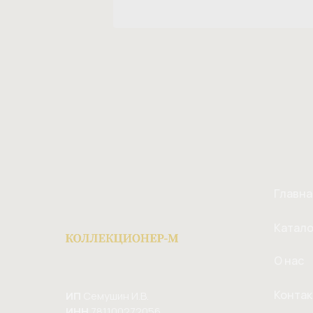
Главна
Катало
О нас
Конта
ИП
Семушин И.В.
ИНН
781100272056