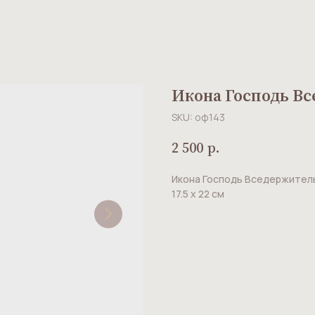
Икона Господь В
SKU:
оф143
2 500
р.
Икона Господь Вседержитель.
17.5 х 22 см