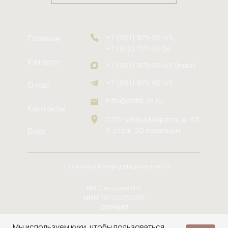
+7 (921) 971-92-45,
Главная
+7 (812) 717-10-26
Каталог
+7 (921) 971-92-45 (max)
+7 (921) 971-92-45
О нас
info@antik-m.ru
Контакты
СПб, улица Марата, д. 53,
2 этаж, 20 павильон
Блог
Политика конфиденциальности
ИП
Семушин И.В.
ИНН
781100272056
ОГРНИП
324784700164937
Мы используем куки, чтобы пользоваться