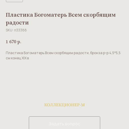
Пластика Богоматерь Всем скорбящим
радости
SKU:
п33388
1 670
р.
Пластика Богоматерь Всем скорбящим радости, бронза р-р 4,5*5,5
см конец XIX в
Задать вопрос