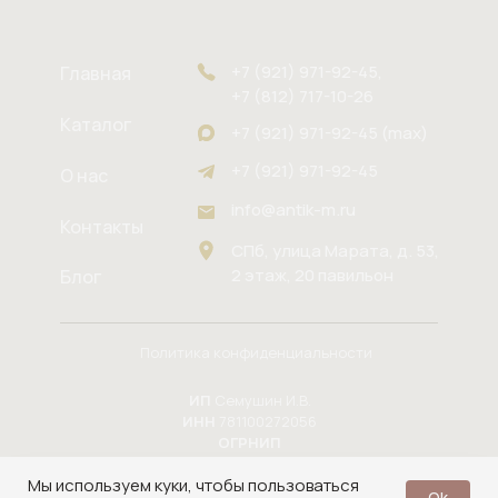
+7 (921) 971-92-45,
Главная
+7 (812) 717-10-26
Каталог
+7 (921) 971-92-45 (max)
+7 (921) 971-92-45
О нас
info@antik-m.ru
Контакты
СПб, улица Марата, д. 53,
2 этаж, 20 павильон
Блог
Политика конфиденциальности
ИП
Семушин И.В.
ИНН
781100272056
ОГРНИП
324784700164937
Мы используем куки, чтобы пользоваться
в 2025
Юлия Ковалёва
Ok
Сайт разработала