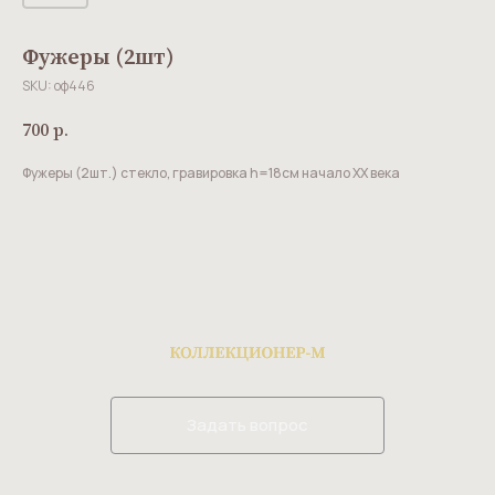
Фужеры (2шт)
SKU:
оф446
700
р.
Фужеры (2шт.) стекло, гравировка h=18см начало ХХ века
Задать вопрос