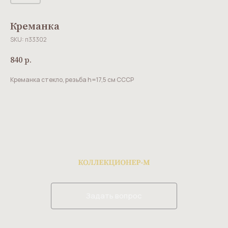
Креманка
SKU:
п33302
840
р.
Креманка стекло, резьба h=17,5 см СССР
Задать вопрос