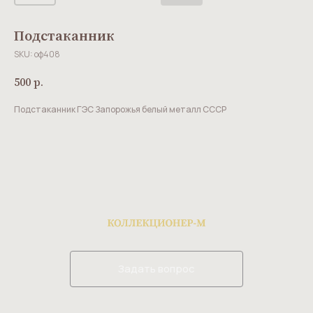
Подстаканник
SKU:
оф408
500
р.
Подстаканник ГЭС Запорожья белый металл СССР
Задать вопрос