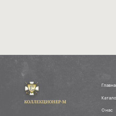
Главна
Катало
О нас