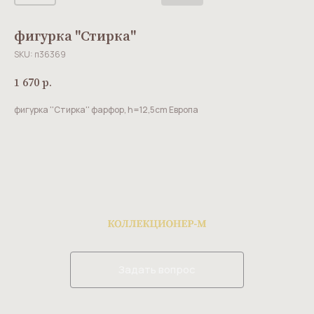
фигурка ''Стирка''
SKU:
п36369
1 670
р.
фигурка ''Стирка'' фарфор, h=12,5cm Европа
Задать вопрос