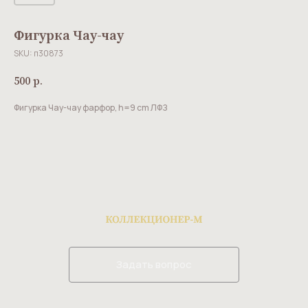
Фигурка Чау-чау
SKU:
п30873
500
р.
Фигурка Чау-чау фарфор, h=9 cm ЛФЗ
Задать вопрос