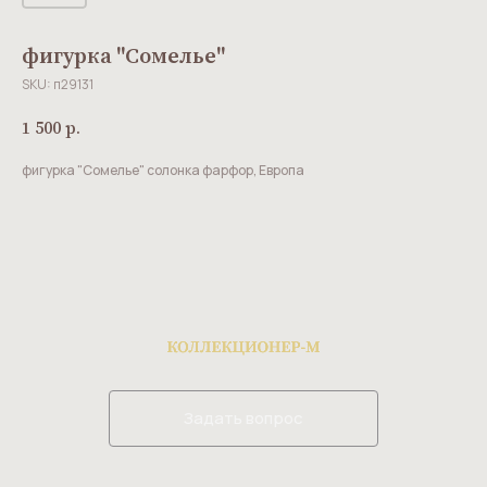
фигурка ''Сомелье''
SKU:
п29131
1 500
р.
фигурка "Сомелье" солонка фарфор, Европа
Задать вопрос