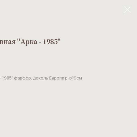
ая ''Арка - 1985''
- 1985" фарфор, деколь Европа р-р19см