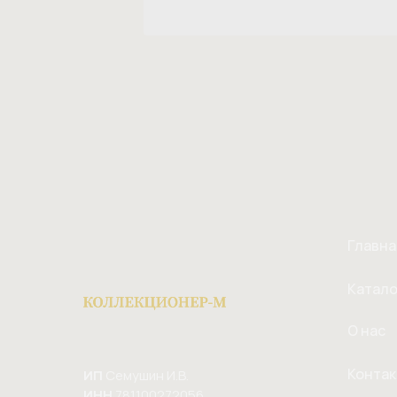
Главна
Катало
О нас
Конта
ИП
Семушин И.В.
ИНН
781100272056