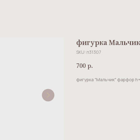
фигурка Мальчи
SKU:
п31307
700
р.
фигурка "Мальчик" фарфор h