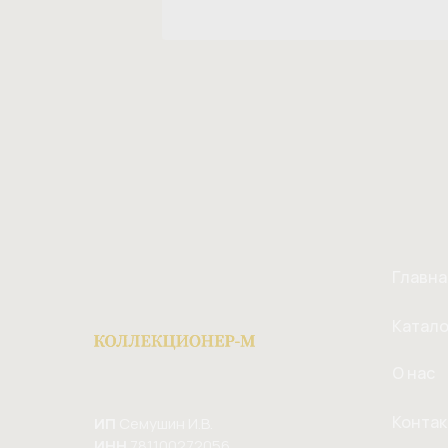
Главна
Катало
О нас
Конта
ИП
Семушин И.В.
ИНН
781100272056