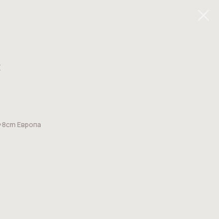
к
=8cm Европа