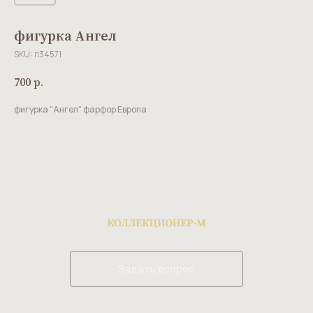
фигурка Ангел
SKU:
п34571
700
р.
фигурка "Ангел" фарфор Европа
Задать вопрос