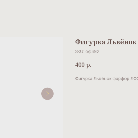
Фигурка Львёнок
SKU:
оф392
400
р.
Фигурка Львёнок фарфор ЛФ