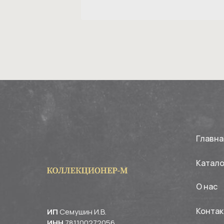
Главна
Катало
О нас
Конта
ИП
Семушин И.В.
ИНН
781100272056