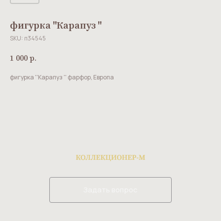
фигурка ''Карапуз ''
SKU:
п34545
1 000
р.
фигурка ''Карапуз '' фарфор, Европа
Задать вопрос