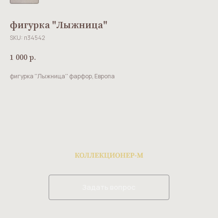
фигурка ''Лыжница''
SKU:
п34542
1 000
р.
фигурка ''Лыжница'' фарфор, Европа
Задать вопрос