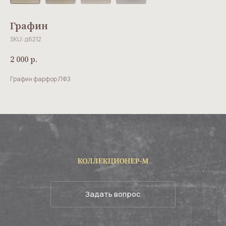
Графин
SKU:
д6212
2 000
р.
Графин фарфор ЛФЗ
Задать вопрос