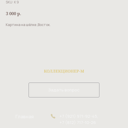
SKU:
К 9
3 000
р.
Картина на шёлке ,Восток.
Задать вопрос
+7 (921) 971-92-45,
Главная
+7 (812) 717-10-26