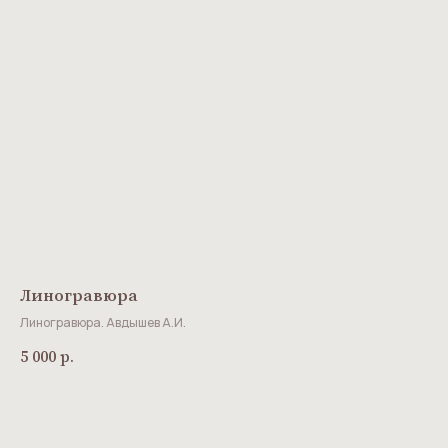
Линогравюра
Линогравюра. Авдышев А.И.
5 000
р.