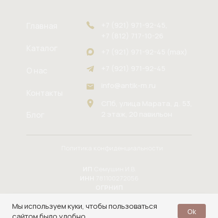
+7 (921) 971-92-45,
Главная
+7 (812) 717-10-26
Каталог
+7 (921) 971-92-45 (max)
+7 (921) 971-92-45
О нас
info@antik-m.ru
Контакты
СПб, улица Марата, д. 53,
2 этаж, 20 павильон
Блог
Политика конфиденциальности
ИП
Семушин И.В.
ИНН
781100272056
ОГРНИП
324784700164937
Мы используем куки, чтобы пользоваться
в 2025
Юлия Ковалёва
Ok
Сайт разработала
сайтом было удобно